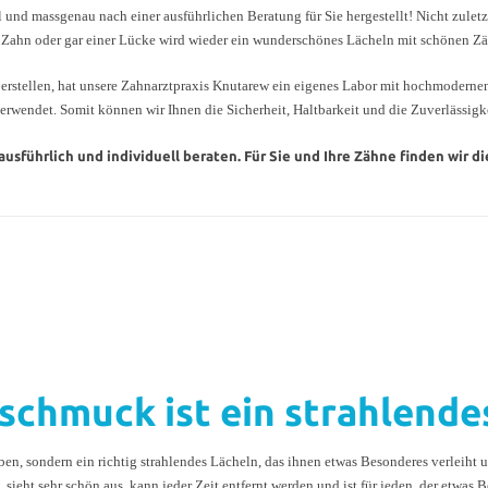
und massgenau nach einer ausführlichen Beratung für Sie hergestellt! Nicht zuletzt
 Zahn oder gar einer Lücke wird wieder ein wunderschönes Lächeln mit schönen Zäh
erstellen, hat unsere Zahnarztpraxis Knutarew ein eigenes Labor mit hochmodernen 
wendet. Somit können wir Ihnen die Sicherheit, Haltbarkeit und die Zuverlässigkei
 ausführlich und individuell beraten. Für Sie und Ihre Zähne finden wir
chmuck ist ein strahlendes
 sondern ein richtig strahlendes Lächeln, das ihnen etwas Besonderes verleiht un
 sieht sehr schön aus, kann jeder Zeit entfernt werden und ist für jeden, der etwa