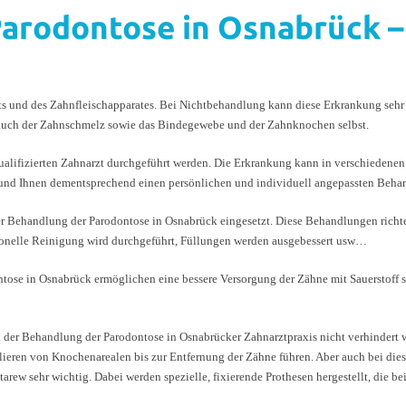
arodontose in Osnabrück – 
ts und des Zahnfleischapparates. Bei Nichtbehandlung kann diese Erkrankung sehr 
 auch der Zahnschmelz sowie das Bindegewebe und der Zahnknochen selbst.
ifizierten Zahnarzt durchgeführt werden. Die Erkrankung kann in verschiedenen F
llt und Ihnen dementsprechend einen persönlichen und individuell angepassten Beh
r Behandlung der Parodontose in Osnabrück eingesetzt. Diese Behandlungen richte
ssionelle Reinigung wird durchgeführt, Füllungen werden ausgebessert usw…
ose in Osnabrück ermöglichen eine bessere Versorgung der Zähne mit Sauerstoff so
 bei der Behandlung der Parodontose in Osnabrücker Zahnarztpraxis nicht verhinder
ren von Knochenarealen bis zur Entfernung der Zähne führen. Aber auch bei dies
w sehr wichtig. Dabei werden spezielle, fixierende Prothesen hergestellt, die bei 