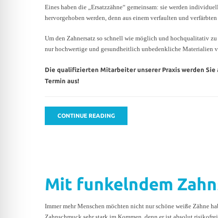
Eines haben die „Ersatzzähne“ gemeinsam: sie werden individuell 
hervorgehoben werden, denn aus einem verfaulten und verfärbten
Um den Zahnersatz so schnell wie möglich und hochqualitativ zu 
nur hochwertige und gesundheitlich unbedenkliche Materialien ver
Die qualifizierten Mitarbeiter unserer Praxis werden Sie
Termin aus!
CONTINUE READING
Mit funkelndem Zahns
Immer mehr Menschen möchten nicht nur schöne weiße Zähne haben,
Zahnschmuck sehr stark im Kommen, denn er ist absolut risikofrei,