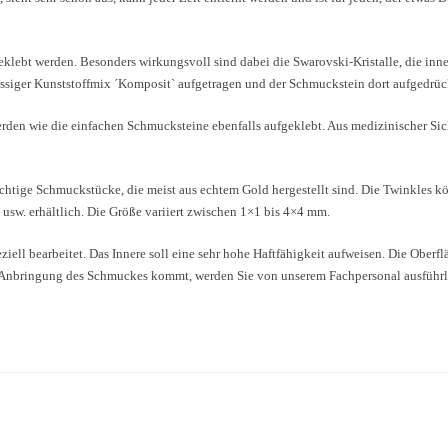
eklebt werden. Besonders wirkungsvoll sind dabei die Swarovski-Kristalle, die inne
lüssiger Kunststoffmix ´Komposit` aufgetragen und der Schmuckstein dort aufgedrüc
werden wie die einfachen Schmucksteine ebenfalls aufgeklebt. Aus medizinischer Si
richtige Schmuckstücke, die meist aus echtem Gold hergestellt sind. Die Twinkles 
 usw. erhältlich. Die Größe variiert zwischen 1×1 bis 4×4 mm.
ell bearbeitet. Das Innere soll eine sehr hohe Haftfähigkeit aufweisen. Die Oberf
 Anbringung des Schmuckes kommt, werden Sie von unserem Fachpersonal ausführl