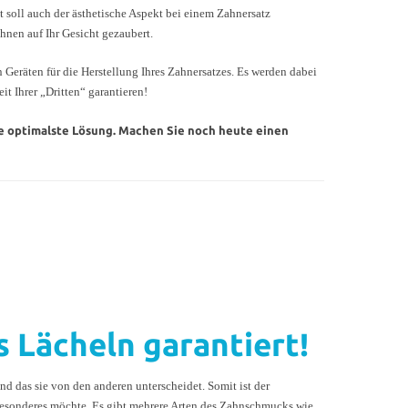
 soll auch der ästhetische Aspekt bei einem Zahnersatz
nen auf Ihr Gesicht gezaubert.
Geräten für die Herstellung Ihres Zahnersatzes. Es werden dabei
t Ihrer „Dritten“ garantieren!
 die optimalste Lösung. Machen Sie noch heute einen
 Lächeln garantiert!
d das sie von den anderen unterscheidet. Somit ist der
s Besonderes möchte. Es gibt mehrere Arten des Zahnschmucks wie